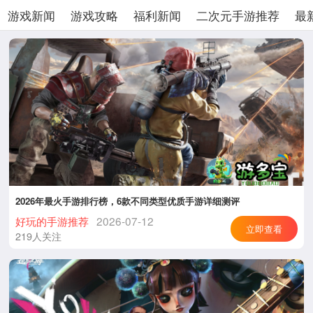
游戏新闻
游戏攻略
福利新闻
二次元手游推荐
最
2026年最火手游排行榜，6款不同类型优质手游详细测评
好玩的手游推荐
2026-07-12
立即查看
219人关注