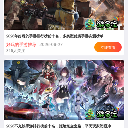
2026年好玩的手游排行榜前十名，多类型优质手游实测榜单
好玩的手游推荐
2026-06-27
立即查看
315人关注
2026不充钱手游排行榜前十名，拒绝氪金套路，平民玩家闭眼冲