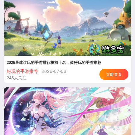
2026最建议玩的手游排行榜前十名，值得玩的手游推荐
好玩的手游推荐
2026-07-06
立即查看
248人关注