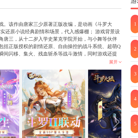
游
1
戏。该作由唐家三少原著正版改编，是动画《斗罗大
真实还原小说经典剧情和场景，代入感爆棚； 游戏背景设
角唐三，从十二岁入学史莱克学院开始，与小舞等伙伴
包括正版授权的剧情还原、自由操控的战斗系统、超萌Q
2
瞬间闪移、集火、残血斩杀等战斗激情，同时游戏还提
种玩法。
展开
3
4
5