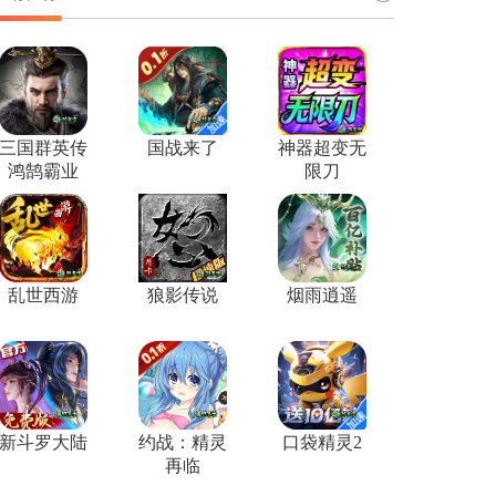
三国群英传
国战来了
神器超变无
鸿鹄霸业
限刀
乱世西游
狼影传说
烟雨逍遥
新斗罗大陆
约战：精灵
口袋精灵2
再临