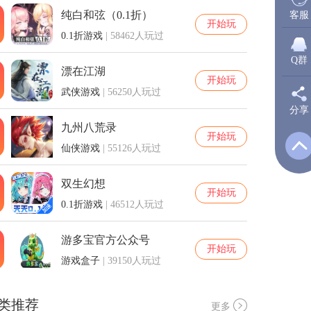
纯白和弦（0.1折）
客服
开始玩
0.1折游戏
| 58462人玩过
Q群
漂在江湖
开始玩
武侠游戏
| 56250人玩过
分享
新
九州八荒录
开始玩
仙侠游戏
| 55126人玩过
Q
双生幻想
开始玩
0.1折游戏
| 46512人玩过
Q
游多宝官方公众号
开始玩
游戏盒子
| 39150人玩过
类推荐
更多