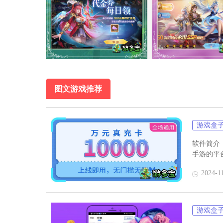
图文游戏推荐
二、游戏福利
福利1：每日送100元可拆分限时代金券
福利2：内置0.1折商城充值钻石
游戏盒
福利3：内置GM工具，可解锁部分特权
福利4：首充免费领取SP唐三 福利5：GM余
软件简介
福利6：充值比例1:1000钻石
手游的平
2024-1
游戏盒