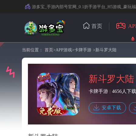
游多宝_手游内部号官网_0.1折手游平台_H5游戏_豪玩
首页
AP
当前位置：
首页
>
APP游戏
>
卡牌手游
>新斗罗大陆
新斗罗大陆
卡牌手游
|
4656人下
安卓下载