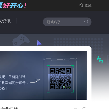
收藏
戏资讯
快玩、手机随时玩，
手机双端同步账号，
轻松！