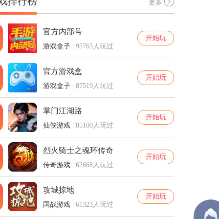
戏排行榜
更多
官方内部号
开始玩
游戏盒子
| 95765人玩过
官方游戏盒
开始玩
游戏盒子
| 87519人玩过
掌门江湖路
开始玩
仙侠游戏
| 85100人玩过
烈火骑士之魂环传奇
开始玩
传奇游戏
| 62668人玩过
攻城掠地
开始玩
国战游戏
| 61323人玩过