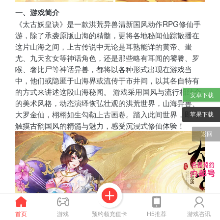
一、游戏简介
《太古妖皇诀》是一款洪荒异兽清新国风动作RPG修仙手
游，除了承袭原版山海的精髓，更将各地秘闻仙踪散播在
这片山海之间，上古传说中无论是耳熟能详的黄帝、蚩
尤、九天玄女等神话角色，还是那些略有耳闻的饕餮、罗
睺、奢比尸等神话异兽，都将以各种形式出现在游戏当
中，他们或隐匿于山海界或流传于市井间，以其各自特有
的方式来讲述这段山海秘闻。 游戏采用国风与流行相结合
安卓下载
的美术风格，动态演绎恢弘壮观的洪荒世界，山海异兽、
大罗金仙，栩栩如生勾勒上古画卷。踏入此间世界，即可
苹果下载
触摸古韵国风的精髓与魅力，感受沉浸式修仙体验！
返回
预约领充值卡
首页
游戏
H5推荐
游戏咨讯