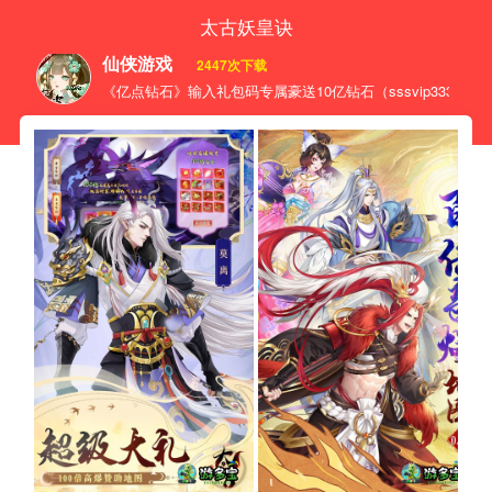
太古妖皇诀
仙侠游戏
2447次下载
《亿点钻石》输入礼包码专属豪送10亿钻石（sssvip333\sssvip44