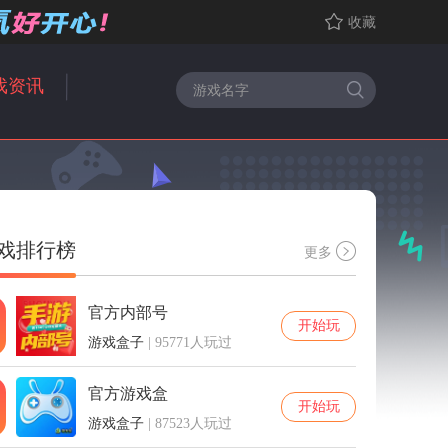
收藏
戏资讯
戏排行榜
更多
官方内部号
开始玩
游戏盒子
| 95771人玩过
官方游戏盒
开始玩
游戏盒子
| 87523人玩过