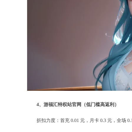
4、游福汇特权站官网（低门槛高返利）
折扣力度：首充 0.01 元，月卡 0.3 元，全场 0