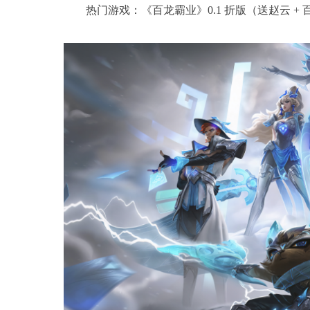
热门游戏：《百龙霸业》0.1 折版（送赵云 +