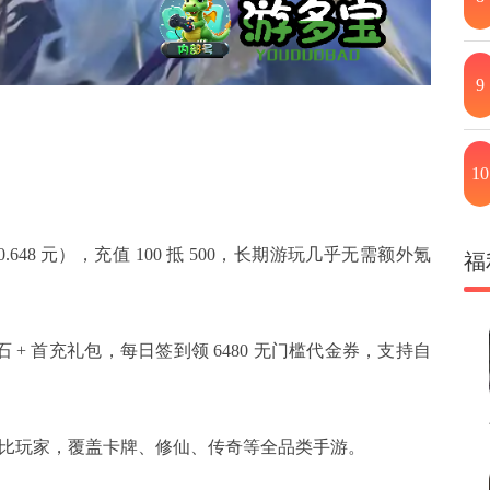
9
10
0.648 元），充值 100 抵 500，长期游玩几乎无需额外氪
福
钻石 + 首充礼包，每日签到领 6480 无门槛代金券，支持自
价比玩家，覆盖卡牌、修仙、传奇等全品类手游。