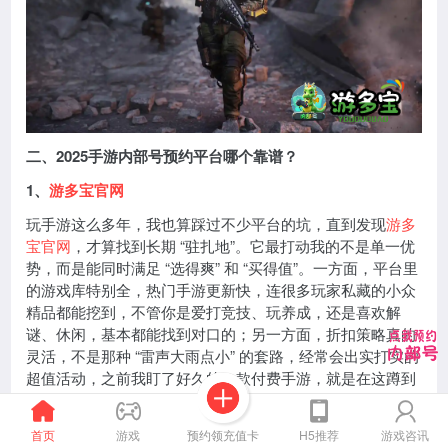
二、2025手游内部号预约平台哪个靠谱？
1、
游多宝官网
玩手游这么多年，我也算踩过不少平台的坑，直到发现
游多
宝官网
，才算找到长期 “驻扎地”。它最打动我的不是单一优
势，而是能同时满足 “选得爽” 和 “买得值”。一方面，平台里
的游戏库特别全，热门手游更新快，连很多玩家私藏的小众
精品都能挖到，不管你是爱打竞技、玩养成，还是喜欢解
谜、休闲，基本都能找到对口的；另一方面，折扣策略真的
灵活，不是那种 “雷声大雨点小” 的套路，经常会出实打实的
超值活动，之前我盯了好久的一款付费手游，就是在这蹲到
半价，轻松入手还不心疼。真心觉得不管是手游新手还是老
玩家，都能在这找到性价比高的玩法，值得试试。
预约领充值卡
首页
游戏
H5推荐
游戏咨讯