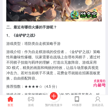
二、最近有哪些火爆的手游呢？
1、《金铲铲之战》
游戏类型：塔防类自走棋策略手游
游戏介绍：作为自走棋游戏的佼佼者，《金铲铲之战》策略
性和趣味性爆棚。玩家需要在战场上合理布局棋子，通过对
不同棋子技能与羁绊的理解，打造出无敌阵容。游戏采用
3D 模式，精美的画面和绚丽的特效，让战斗场景极具视觉
冲击力。若对当前棋子不满意，花费金币就能在招募面板更
换，自由搭配阵容。
推荐指数：★★★★☆（4.5 分）
游戏点评：丰富的策略玩法和精美的 3D 画面是其亮点，对
自走棋爱好者来说，是一款不容错过的佳作。无论新手还是
老手，都能在其中找到乐趣。
预约领充值卡
首页
游戏
H5推荐
游戏咨讯