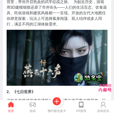
背景，带你开启热血的武学征战之旅。 为贴近历史，游戏
用3D建模细致还原了市井街头——人们的生活百态、饮食器
具、民俗游戏和建筑风格都一一呈现。开放的古代大地图任
你肆意探索，玩法上可选择孤身闯荡、双人结伴或多人同
行，满足不同的江湖体验需求。
2、《七日世界》
这款生存挑战游戏充满怪诞恐怖元素与克苏鲁末世风格，玩
家将置身于荒诞怪异的未知星球，这里处处是混乱与暴力。
预约领充值卡
首页
游戏
H5推荐
游戏咨讯
生命的界限变得模糊，无机物与有机物不断融合，催生出让